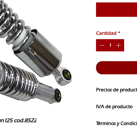
Cantidad
*
Precios de produc
Los precios de nuest
IVA de producto
CAMBIOS SIN PREVI
Los precios que ves e
gn125 cod.8522
Términos y Condic
IVA
El uso de la informaci