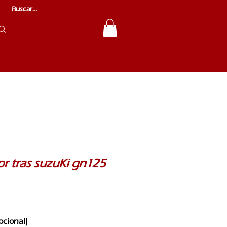
r tras suzuKi gn125
pcional)