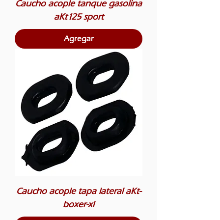
Caucho acople tanque gasolina
aKt125 sport
Agregar
Caucho acople tapa lateral aKt-
boxer-xl