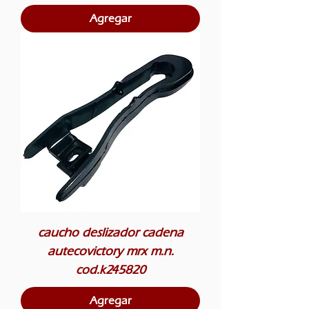
Agregar
caucho deslizador cadena
autecovictory mrx m.n.
cod.k245820
Agregar