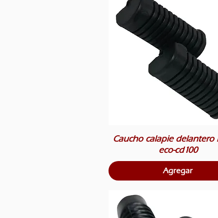
Caucho calapie delantero
eco-cd100
Agregar