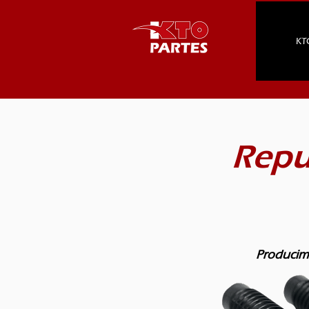
KT
Repu
Producimo