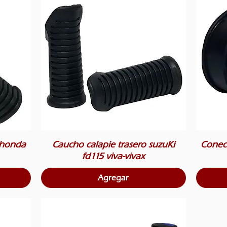
 honda
Caucho calapie trasero suzuKi
Conec
fd115 viva-vivax
Agregar