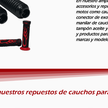
En nuestro ampl
accesorios y re
motos como cauc
conector de exos
manilar de cauc
tampón aceite y
y productos par
marcas y modelo
uestros repuestos de cauchos pa