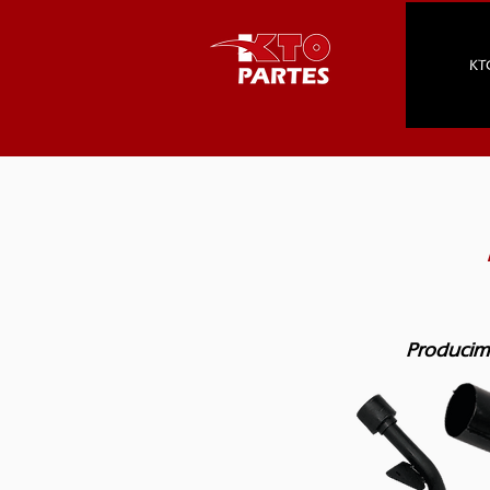
KT
Producimo