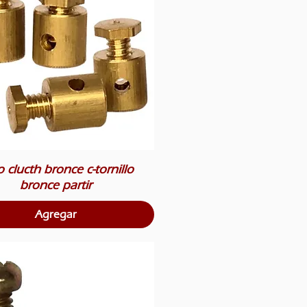
 clucth bronce c-tornillo
bronce partir
Agregar