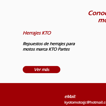
Conoc
mo
Herrajes KTO
Repuestos de herrajes para
motos marca KTO Partes
Ver más
eMail:
kyotomotosjc@hotmail.