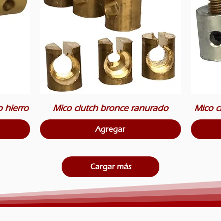
o hierro
Mico clutch bronce ranurado
Mico cl
Agregar
Cargar más