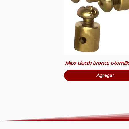
Mico clucth bronce c-tornill
Agregar