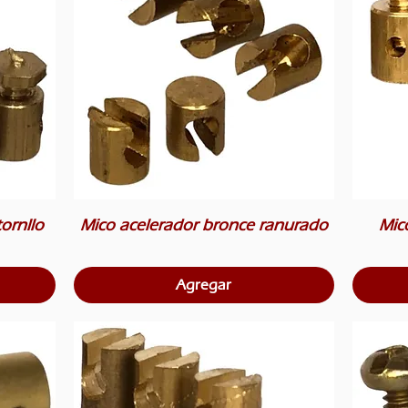
ornllo
Mico acelerador bronce ranurado
Mico
Agregar