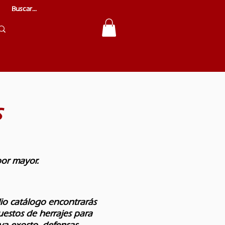
s
por mayor.
io catálogo encontrarás
uestos de herrajes para
a exosto, defensas