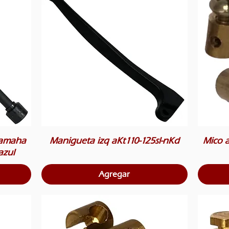
yamaha
Manigueta izq aKt110-125sl-nKd
Mico a
azul
Agregar