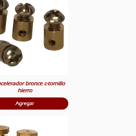
celerador bronce c-tornillo
hierro
Agregar