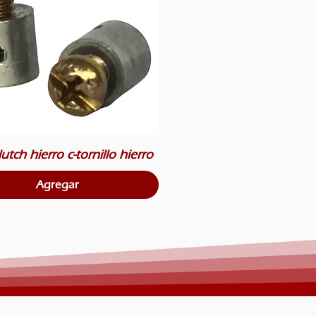
utch hierro c-tornillo hierro
Agregar