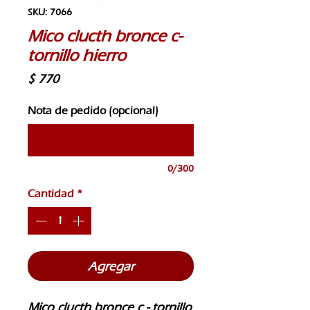
SKU: 7066
Mico clucth bronce c-
tornillo hierro
Precio
$ 770
Nota de pedido (opcional)
0/300
Cantidad
*
Agregar
Mico clucth bronce c - tornillo 