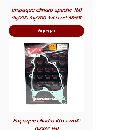
empaque cilindro apache 160
4v/200 4v/200 4vf.i cod.38501
Agregar
Empaque cilindro Kto suzuKi
gixxer 150