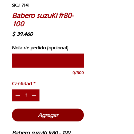
SKU: 7141
Babero suzuKi fr80-
100
Precio
$ 39.460
Nota de pedido (opcional)
0/300
Cantidad
*
Agregar
Babero suzuKi fr80 - 100 