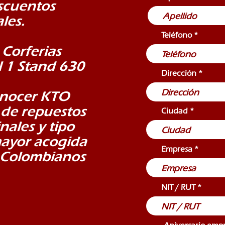
scuentos
les.
Teléfono
 Corferias
l 1 Stand 630
Dirección
onocer KTO
 de repuestos
Ciudad
nales y tipo
mayor acogida
Empresa
s Colombianos
NIT / RUT