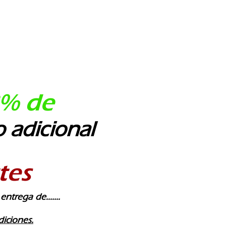
% de
 adicional
tes
ntrega de.......
iciones.