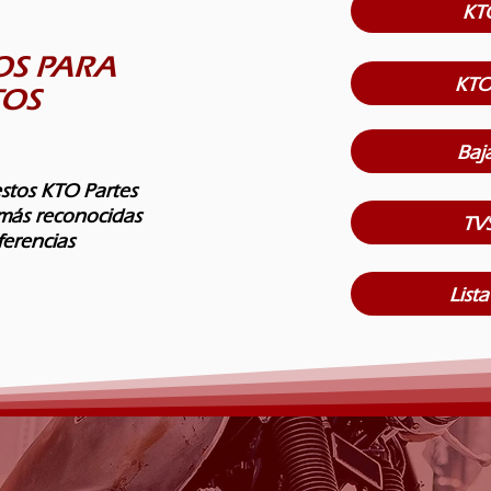
KT
OS PARA
KTO
OS
Baja
stos KTO Partes
más reconocidas
TVS
ferencias
Lista