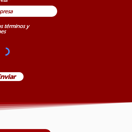
resa
*
e
q
u
i
r
s términos y
e
nes
d
nviar