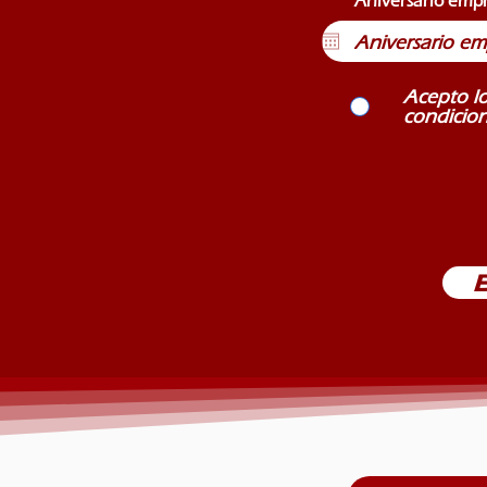
Aniversario emp
Acepto lo
condicio
E