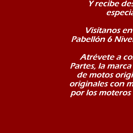
Y recibe de
especia
Visítanos en
Pabellón 6 Nive
Atrévete a c
Partes, la marca
de motos origi
originales con 
por los motero