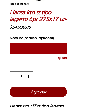
SKU: K307401
Llanta kto tt tipo
lagarto 6pr 275x17 ur-
Price
$54.930,00
Nota de pedido (optional)
0/300
Quantity
*
Agregar
Llanta kto r17 tt tipo lagarto 