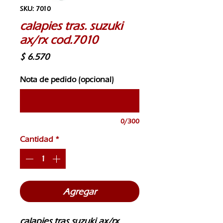
SKU: 7010
calapies tras. suzuki
ax/rx cod.7010
Precio
$ 6.570
Nota de pedido (opcional)
0/300
Cantidad
*
Agregar
calapies tras suzuki ax/rx 