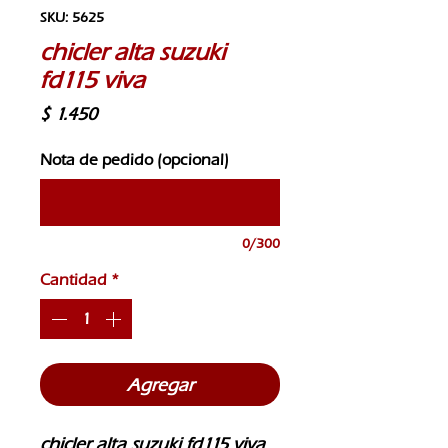
SKU: 5625
chicler alta suzuki
fd115 viva
Precio
$ 1.450
Nota de pedido (opcional)
0/300
Cantidad
*
Agregar
chicler alta suzuki fd115 viva 