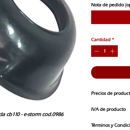
Nota de pedido (o
Cantidad
*
Precios de produc
Los precios de nuest
IVA de producto
CAMBIOS SIN PREVI
a cb110 - e-storm cod.0986
Los precios que ves e
Términos y Condic
IVA