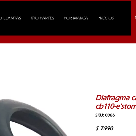
O LLANTAS
KTO PARTES
POR MARCA
PRECIOS
Diafragma c
cb110-e'stor
SKU: 0986
Precio
$ 7.990