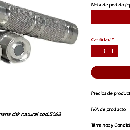
Nota de pedido (o
Cantidad
*
Precios de produc
Los precios de nuest
IVA de producto
CAMBIOS SIN PREVI
aha dtk natural cod.5068
Los precios que ves e
Términos y Condic
IVA