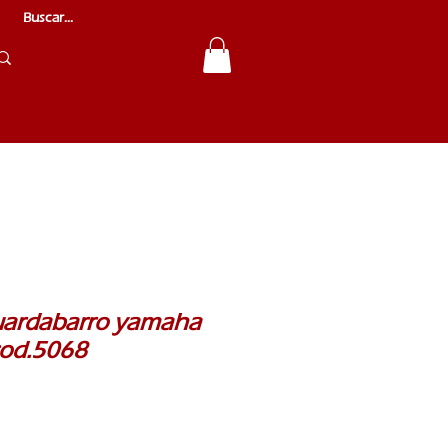
uardabarro yamaha
cod.5068