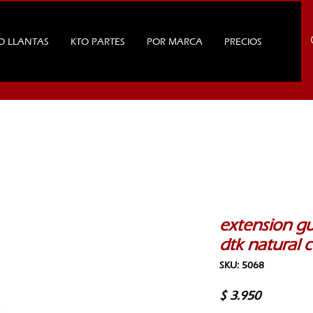
O LLANTAS
KTO PARTES
POR MARCA
PRECIOS
extension g
dtk natural 
SKU: 5068
Precio
$ 3.950