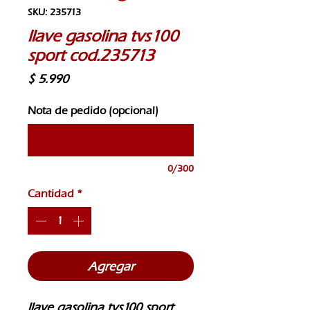
SKU: 235713
llave gasolina tvs100
sport cod.235713
Precio
$ 5.990
Nota de pedido (opcional)
0/300
Cantidad
*
Agregar
llave gasolina tvs100 sport 