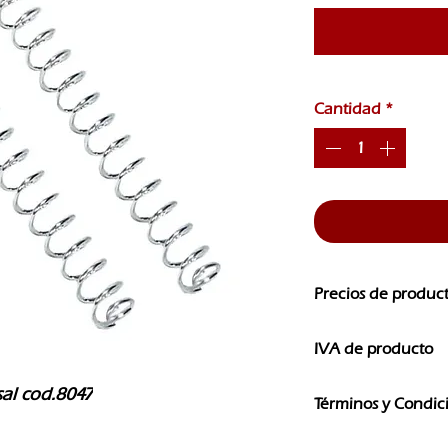
Cantidad
*
Precios de produc
Los precios de nuest
IVA de producto
CAMBIOS SIN PREVI
Los precios que ves e
sal cod.8047
Términos y Condic
IVA
El uso de la informaci