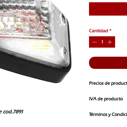
Cantidad
*
Precios de produc
Los precios de nuest
IVA de producto
CAMBIOS SIN PREVI
Los precios que ves e
e cod.7891
Términos y Condic
IVA
El uso de la informaci