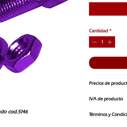
Cantidad
*
Precios de produc
Los precios de nuest
IVA de producto
CAMBIOS SIN PREVI
Los precios que ves e
ado cod.5146
Términos y Condic
IVA
El uso de la informaci