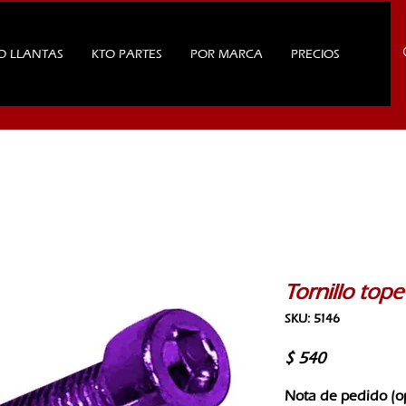
O LLANTAS
KTO PARTES
POR MARCA
PRECIOS
Tornillo top
SKU: 5146
Precio
$ 540
Nota de pedido (o