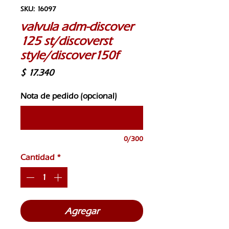
SKU: 16097
valvula adm-discover
125 st/discoverst
style/discover150f
Precio
$ 17.340
Nota de pedido (opcional)
0/300
Cantidad
*
Agregar