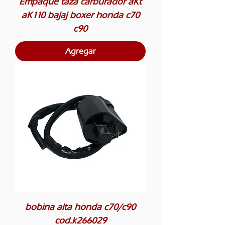
Empaque taza carburador aKt
aK110 bajaj boxer honda c70
c90
Agregar
bobina alta honda c70/c90
cod.k266029