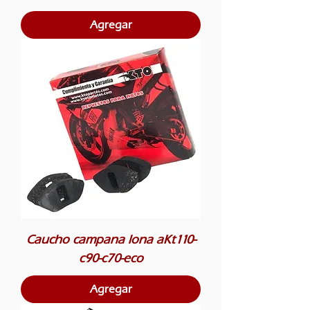
Agregar
Caucho campana lona aKt110-
c90-c70-eco
Agregar