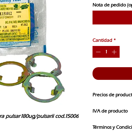
Nota de pedido (o
Cantidad
*
Precios de produc
Los precios de nuest
IVA de producto
CAMBIOS SIN PREVI
a pulsar180ug/pulsarii cod.15006
Los precios que ves e
Términos y Condic
IVA