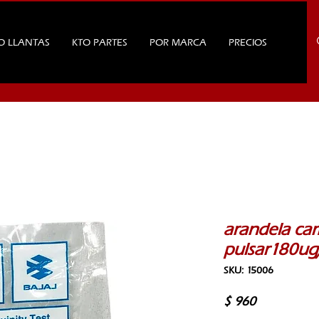
O LLANTAS
KTO PARTES
POR MARCA
PRECIOS
arandela ca
pulsar180ug/
SKU: 15006
Precio
$ 960