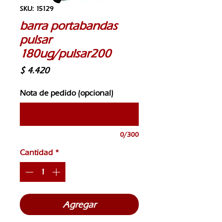
SKU: 15129
barra portabandas
pulsar
180ug/pulsar200
Precio
$ 4.420
Nota de pedido (opcional)
0/300
Cantidad
*
Agregar