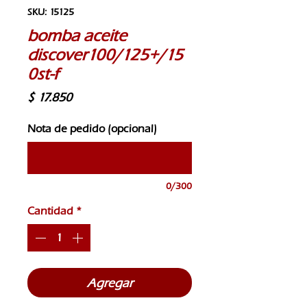
SKU: 15125
bomba aceite
discover100/125+/15
0st-f
Precio
$ 17.850
Nota de pedido (opcional)
0/300
Cantidad
*
Agregar