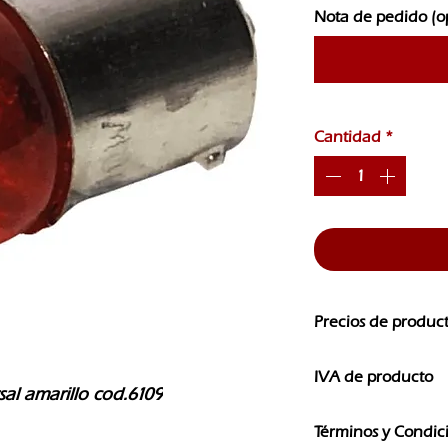
Nota de pedido (o
Cantidad
*
Precios de produc
Los precios de nuest
IVA de producto
CAMBIOS SIN PREVI
sal amarillo cod.6109
Los precios que ves e
Términos y Condic
IVA