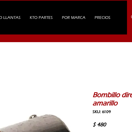
O LLANTAS
KTO PARTES
POR MARCA
PRECIOS
Bombillo dir
amarillo
SKU: 6109
Precio
$ 480