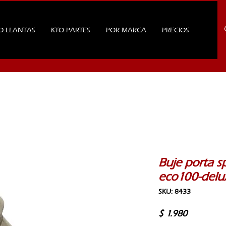
O LLANTAS
KTO PARTES
POR MARCA
PRECIOS
Buje porta 
eco100-delu
SKU: 8433
Precio
$ 1.980