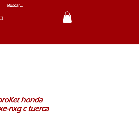
sproKet honda
xe-nxg c tuerca