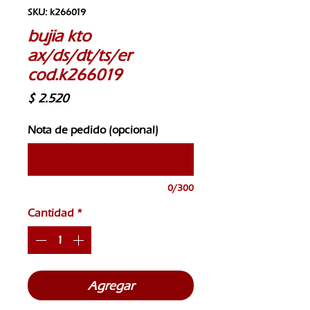
SKU: k266019
bujia kto
ax/ds/dt/ts/er
cod.k266019
Precio
$ 2.520
Nota de pedido (opcional)
0/300
Cantidad
*
Agregar