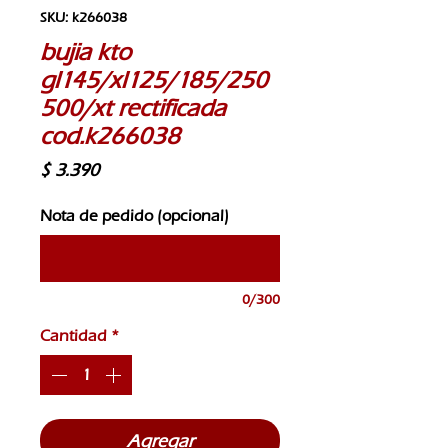
SKU: k266038
bujia kto
gl145/xl125/185/250
500/xt rectificada
cod.k266038
Precio
$ 3.390
Nota de pedido (opcional)
0/300
Cantidad
*
Agregar