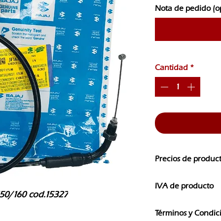
Nota de pedido (o
Cantidad
*
Precios de produc
Los precios de nuest
IVA de producto
CAMBIOS SIN PREVI
150/160 cod.15327
Los precios que ves e
Términos y Condic
IVA