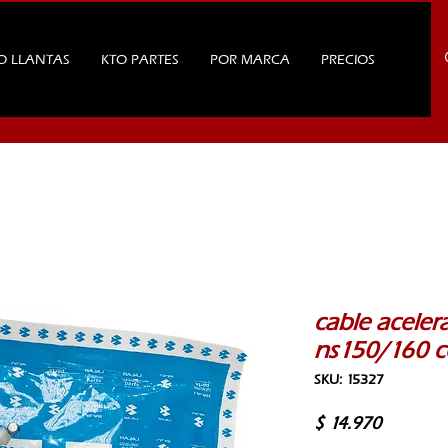
O LLANTAS
KTO PARTES
POR MARCA
PRECIOS
cable aceler
ns150/160 c
SKU: 15327
Precio
$ 14.970