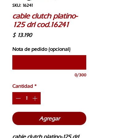
SKU: 16241
cable clutch platino-
125 drl cod.16241
Precio
$ 13.190
Nota de pedido (opcional)
0/300
Cantidad
*
Agregar
cable clutch platino-125 drl  