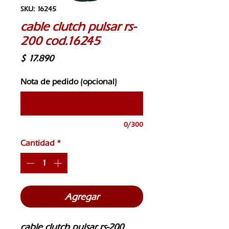
SKU: 16245
cable clutch pulsar rs-
200 cod.16245
Precio
$ 17.890
Nota de pedido (opcional)
0/300
Cantidad
*
Agregar
cable clutch pulsar rs-200 