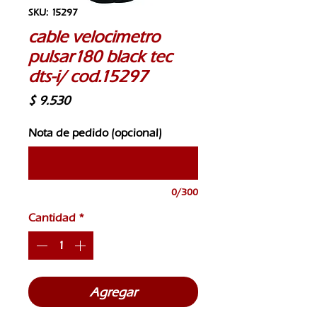
SKU: 15297
cable velocimetro
pulsar180 black tec
dts-i/ cod.15297
Precio
$ 9.530
Nota de pedido (opcional)
0/300
Cantidad
*
Agregar