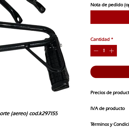
Nota de pedido (o
Cantidad
*
Precios de produc
Los precios de nuest
IVA de producto
CAMBIOS SIN PREVI
oporte (aereo) cod.k297155
Los precios que ves e
Términos y Condic
IVA