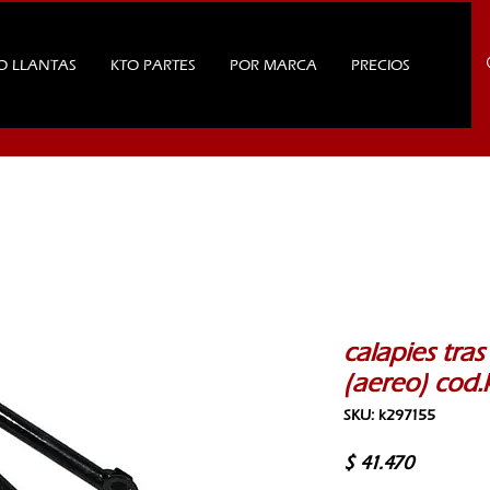
O LLANTAS
KTO PARTES
POR MARCA
PRECIOS
calapies tras
(aereo) cod
SKU: k297155
Precio
$ 41.470