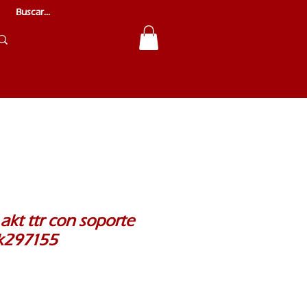
 akt ttr con soporte
.k297155