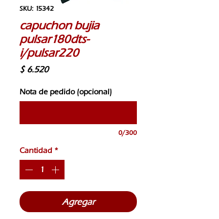
SKU: 15342
capuchon bujia
pulsar180dts-
i/pulsar220
Precio
$ 6.520
Nota de pedido (opcional)
0/300
Cantidad
*
Agregar