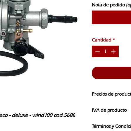
Nota de pedido (o
Cantidad
*
Precios de produc
Los precios de nuest
IVA de producto
CAMBIOS SIN PREVI
eco - deluxe - wind100 cod.5688
Los precios que ves e
Términos y Condic
IVA