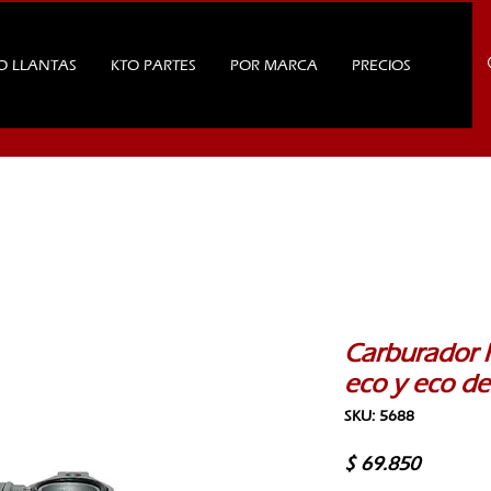
O LLANTAS
KTO PARTES
POR MARCA
PRECIOS
Carburador 
eco y eco d
SKU: 5688
Precio
$ 69.850