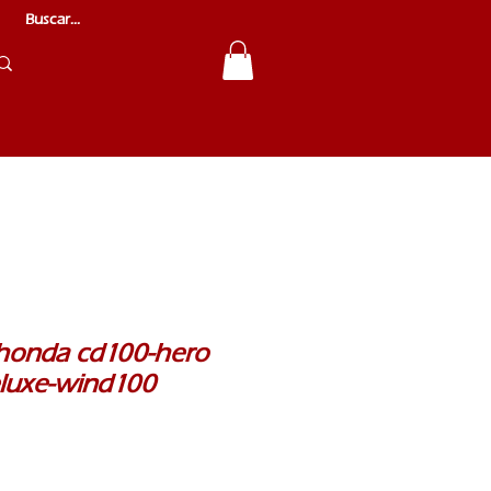
honda cd100-hero
eluxe-wind100