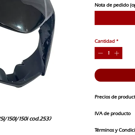
Nota de pedido (o
Cantidad
*
Precios de produc
Los precios de nuest
IVA de producto
CAMBIOS SIN PREVI
5l/150l/150i cod.2537
Los precios que ves e
Términos y Condic
IVA