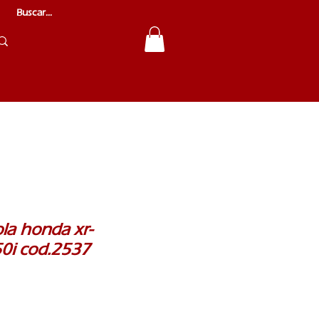
ola honda xr-
50i cod.2537