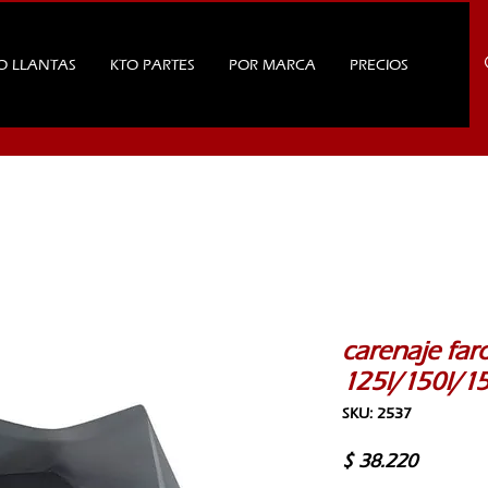
O LLANTAS
KTO PARTES
POR MARCA
PRECIOS
carenaje far
125l/150l/1
SKU: 2537
Precio
$ 38.220