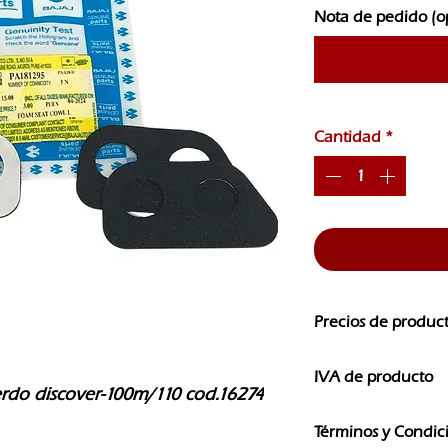
Nota de pedido (o
Cantidad
*
Precios de produc
Los precios de nuest
IVA de producto
CAMBIOS SIN PREVI
ierdo discover-100m/110 cod.16274
Los precios que ves e
Términos y Condic
IVA