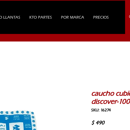
O LLANTAS
KTO PARTES
POR MARCA
PRECIOS
caucho cubier
discover-10
SKU: 16274
Precio
$ 490