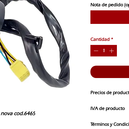
Nota de pedido (o
Cantidad
*
Precios de produc
Los precios de nuest
IVA de producto
CAMBIOS SIN PREVI
 nova cod.6465
Los precios que ves e
Términos y Condic
IVA