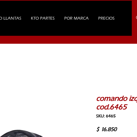
O LLANTAS
KTO PARTES
POR MARCA
PRECIOS
comando izq
cod.6465
SKU: 6465
Precio
$ 16.850