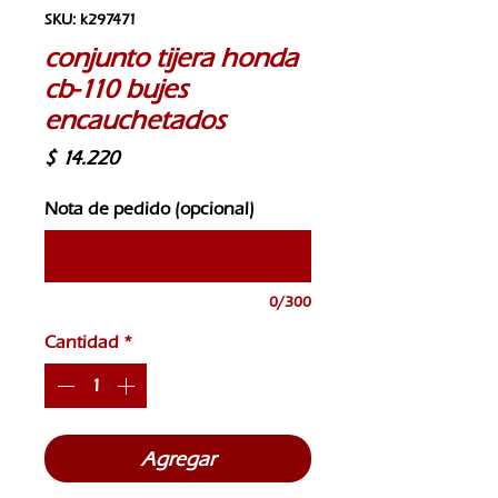
SKU: k297471
conjunto tijera honda
cb-110 bujes
encauchetados
Precio
$ 14.220
Nota de pedido (opcional)
0/300
Cantidad
*
Agregar