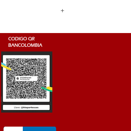
ón en esta plataforma está sujeta a
 TÉRMINOS Y CONDICIONES de uso
en el pie de esta página.
idos serán calculados con base al
quete con diferentes servicios de
e el mejor costo posible de envío a
CODIGO QR
lombia
BANCOLOMBIA