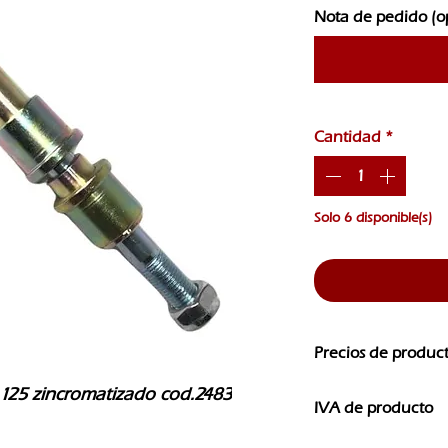
Nota de pedido (o
Cantidad
*
Solo 6 disponible(s)
Precios de produc
Los precios de nuest
h 125 zincromatizado cod.2483
IVA de producto
CAMBIOS SIN PREVI
Los precios que ves e