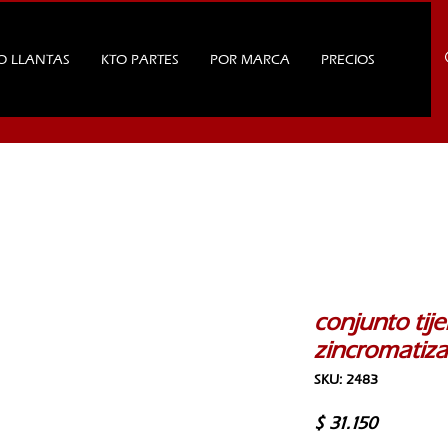
O LLANTAS
KTO PARTES
POR MARCA
PRECIOS
conjunto tij
zincromatiz
SKU: 2483
Precio
$ 31.150