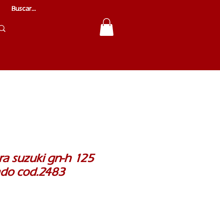
era suzuki gn-h 125
ado cod.2483