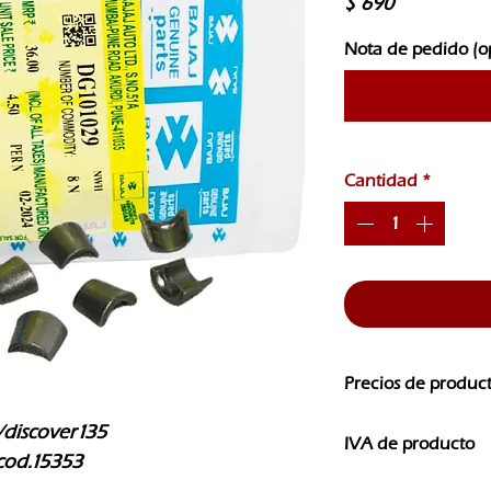
Precio
$ 690
Nota de pedido (o
Cantidad
*
Precios de produc
Los precios de nuest
/discover135 
IVA de producto
CAMBIOS SIN PREVI
cod.15353
Los precios que ves e