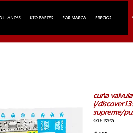
O LLANTAS
KTO PARTES
POR MARCA
PRECIOS
cuña valvula
i/discover13
supreme/pu
SKU: 15353