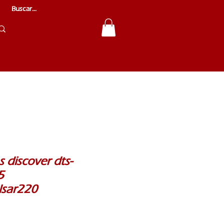
s discover dts-
5
lsar220