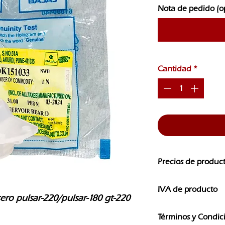
Nota de pedido (o
Cantidad
*
Precios de produc
Los precios de nuest
IVA de producto
CAMBIOS SIN PREVI
ero pulsar-220/pulsar-180 gt-220 
Los precios que ves e
Términos y Condic
IVA