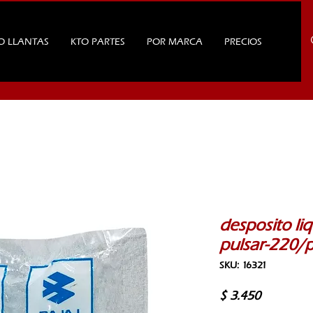
O LLANTAS
KTO PARTES
POR MARCA
PRECIOS
desposito li
pulsar-220/p
SKU: 16321
Precio
$ 3.450