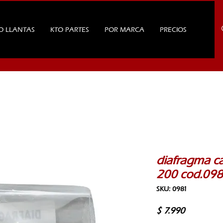
O LLANTAS
KTO PARTES
POR MARCA
PRECIOS
diafragma c
200 cod.098
SKU: 0981
Precio
$ 7.990