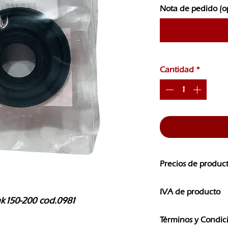
Nota de pedido (o
Cantidad
*
Precios de produc
Los precios de nuest
IVA de producto
CAMBIOS SIN PREVI
ak150-200 cod.0981
Los precios que ves e
Términos y Condic
IVA