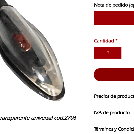
Nota de pedido (o
Cantidad
*
Precios de produc
Los precios de nuest
IVA de producto
CAMBIOS SIN PREVI
transparente universal cod.2706
Los precios que ves e
Términos y Condic
IVA