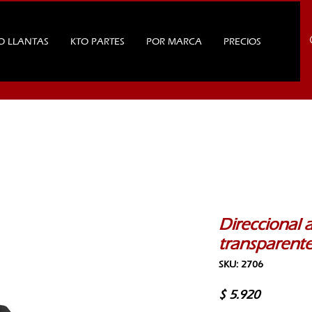
O LLANTAS
KTO PARTES
POR MARCA
PRECIOS
Direccional 
transparente
SKU: 2706
Precio
$ 5.920