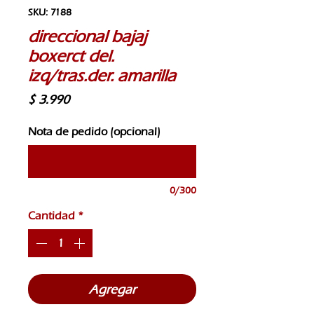
SKU: 7188
direccional bajaj
boxerct del.
izq/tras.der. amarilla
Precio
$ 3.990
Nota de pedido (opcional)
0/300
Cantidad
*
Agregar