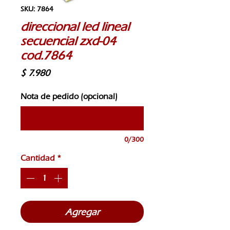
SKU: 7864
direccional led lineal
secuencial zxd-04
cod.7864
Precio
$ 7.980
Nota de pedido (opcional)
0/300
Cantidad
*
Agregar