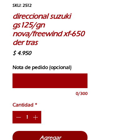
SKU: 2512
direccional suzuki
gs125/gn
nova/freewind xf-650
der tras
Precio
$ 4.950
Nota de pedido (opcional)
0/300
Cantidad
*
Agregar