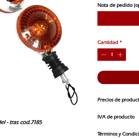
Nota de pedido (o
Cantidad
*
Precios de produc
Los precios de nuest
IVA de producto
CAMBIOS SIN PREVI
l - tras cod.7185
Los precios que ves e
Términos y Condic
IVA