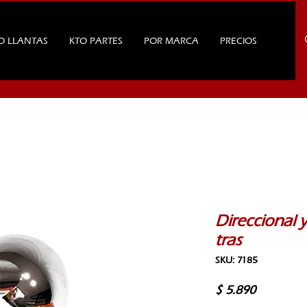
O LLANTAS
KTO PARTES
POR MARCA
PRECIOS
Direccional 
tras
SKU: 7185
Precio
$ 5.890