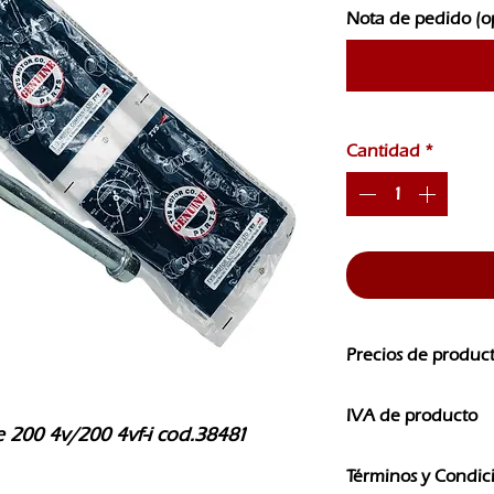
Nota de pedido (o
Cantidad
*
Precios de produc
Los precios de nuest
IVA de producto
CAMBIOS SIN PREVI
 200 4v/200 4vf-i cod.38481
Los precios que ves e
Términos y Condic
IVA