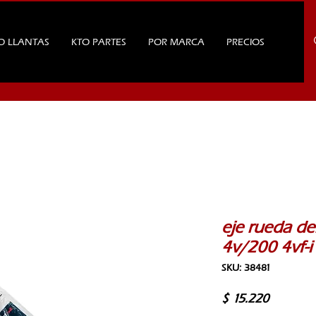
O LLANTAS
KTO PARTES
POR MARCA
PRECIOS
eje rueda d
4v/200 4vf-
SKU: 38481
Precio
$ 15.220