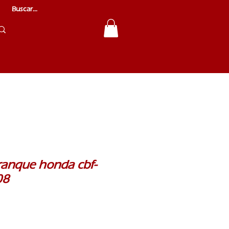
rranque honda cbf-
08