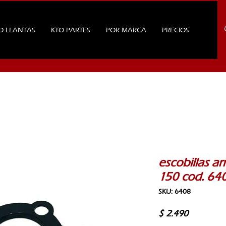
O LLANTAS
KTO PARTES
POR MARCA
PRECIOS
escobillas a
150 cod. 64
SKU: 6408
Precio
$ 2.490