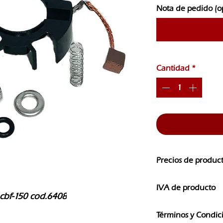
Nota de pedido (o
Cantidad
*
Precios de produc
Los precios de nuest
IVA de producto
CAMBIOS SIN PREVI
cbf-150 cod.6408
Los precios que ves e
Términos y Condic
IVA