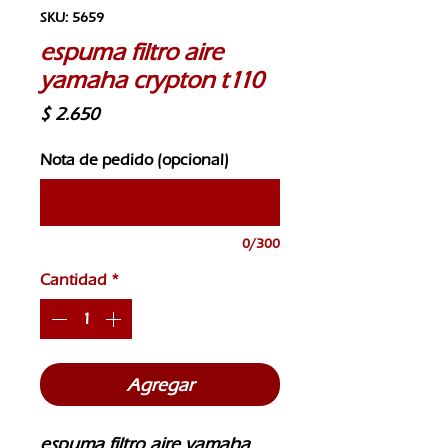
SKU: 5659
espuma filtro aire
yamaha crypton t110
Precio
$ 2.650
Nota de pedido (opcional)
0/300
Cantidad
*
Agregar
espuma filtro aire yamaha 